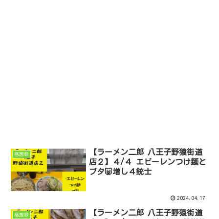
【ラーメン二郎 八王子野猿街道
感想録
店２】４/４ エビーレンつけ麺と
ブタ🐷増し４銃士
2024.04.17
【ラーメン二郎 八王子野猿街道
感想録