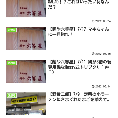
SALAD！？これはいったい何なん
だ？
2022.08.24
【麺や六等星】7/17 マキちゃん
感想録
に一目惚れ！
2022.08.16
【麺や六等星】7/11 鶏が3倍の🐔
感想録
専用機なHassy式トリブタ( ´艸
｀)
2022.08.14
【野猿二郎】7/9 定番の小ラー
感想録
メンにきまぐれたまごを添えて。