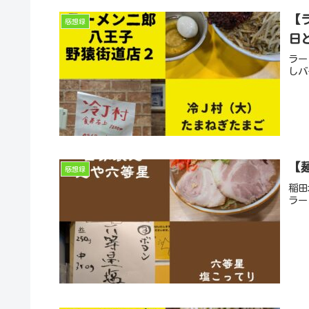
【
感想録
日
ラー
しバ
【
感想録
稲田
ラー