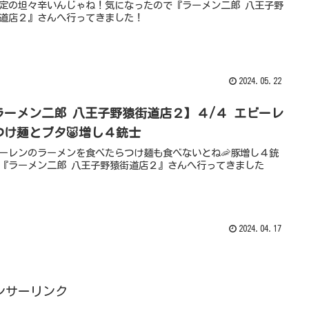
定の坦々辛いんじゃね！気になったので『ラーメン二郎 八王子野
道店２』さんへ行ってきました！
2024.05.22
ラーメン二郎 八王子野猿街道店２】４/４ エビーレ
つけ麺とブタ🐷増し４銃士
ーレンのラーメンを食べたらつけ麺も食べないとね🦐豚増し４銃
『ラーメン二郎 八王子野猿街道店２』さんへ行ってきました
2024.04.17
ンサーリンク