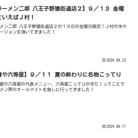
ラーメン二郎 八王子野猿街道店２】９／１３ 金曜
といえばＪ村！
メン二郎 八王子野猿街道店２の１３日の金曜日限定！Ｊ村の冷や
ージョンを頂いてきました！
2024.09.23
麺や六等星】９／１１ 夏の終わりに名物こってり
堤の六等星の代表メニュー、六等星こってりがきた！ってことで
メン界のオールマイトを食しに行ってきました！
2024.09.17