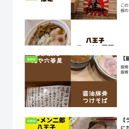
この
豚の
【
感想録
豚骨
豚骨
【
感想録
に