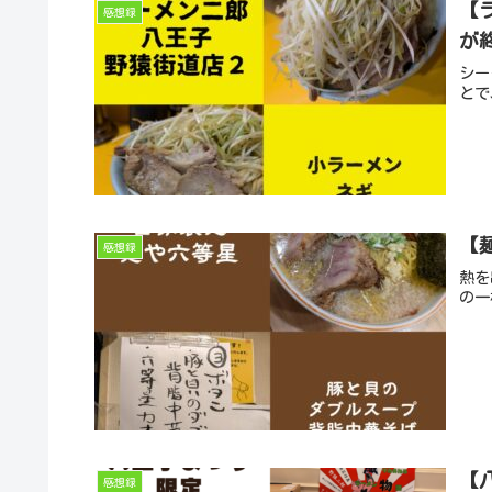
【
感想録
が
シー
とで
【
感想録
熱を
の一
【
感想録