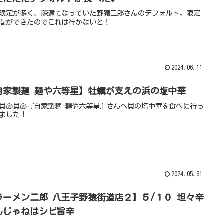
限定が多く、疎遠になっていた野猿二郎さんのデフォルト。限定
間ができたのでこれは行かないと！
2024.06.11
自家製麺 麺や六等星】牡蠣が支えの浜の塩中華
貝🐚貝🐚『自家製麺 麺や六等星』さんへ貝の塩中華を食べに行っ
ました！
2024.05.31
ラーメン二郎 八王子野猿街道店２】５/１０ 坦々辛
んじゃねはシビ旨辛