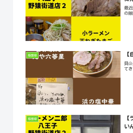
最近
の隙
【
感想録
貝
てき
【
感想録
い