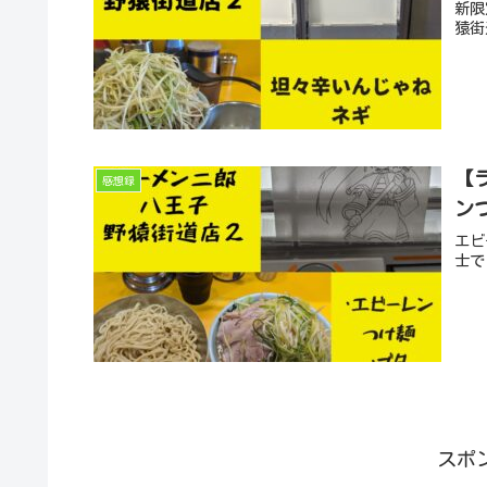
新限
猿街
【
感想録
ン
エビ
士で
スポ