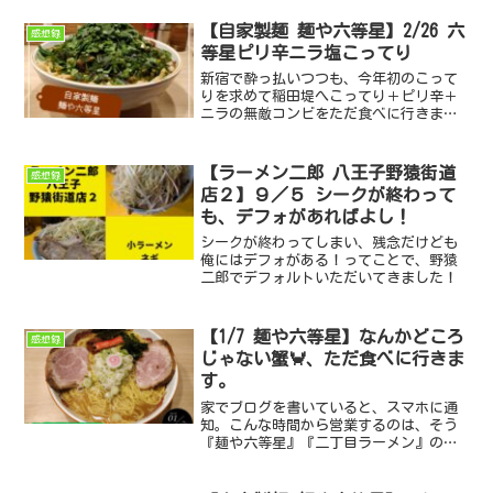
しょ( ´艸｀)
【自家製麺 麺や六等星】2/26 六
感想録
等星ピリ辛ニラ塩こってり
新宿で酔っ払いつつも、今年初のこって
りを求めて稲田堤へこってり＋ピリ辛＋
ニラの無敵コンビをただ食べに行きます(
´艸｀)
【ラーメン二郎 八王子野猿街道
感想録
店２】９／５ シークが終わって
も、デフォがあればよし！
シークが終わってしまい、残念だけども
俺にはデフォがある！ってことで、野猿
二郎でデフォルトいただいてきました！
【1/7 麺や六等星】なんかどころ
感想録
じゃない蟹🦀、ただ食べに行きま
す。
家でブログを書いていると、スマホに通
知。こんな時間から営業するのは、そう
『麺や六等星』『二丁目ラーメン』の豚
骨スープと蟹のマリアージュの旨い一杯
をただ食べてきました。