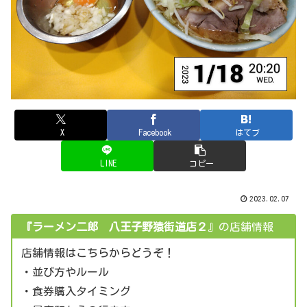
X
Facebook
はてブ
LINE
コピー
2023.02.07
『ラーメン二郎 八王子野猿街道店２
』の店舗情報
店舗情報はこちらからどうぞ！
・並び方やルール
・食券購入タイミング