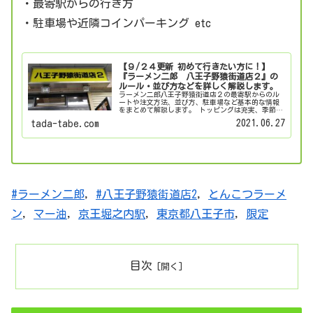
・最寄駅からの行き方
・駐車場や近隣コインパーキング etc
【９/２４更新 初めて行きたい方に！】
『ラーメン二郎 八王子野猿街道店２』の
ルール・並び方などを詳しく解説します。
ラーメン二郎八王子野猿街道店２の最寄駅からのル
ートや注文方法、並び方、駐車場など基本的な情報
をまとめて解説します。 トッピングは充実、季節ご
との限定も楽しみな一店です。
2021.06.27
tada-tabe.com
#ラーメン二郎
, 
#八王子野猿街道店2
, 
とんこつラーメ
ン
, 
マー油
, 
京王堀之内駅
, 
東京都八王子市
, 
限定
目次