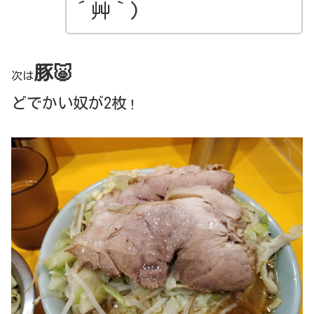
´艸｀)
豚🐷
次は
どでかい奴が2枚
！