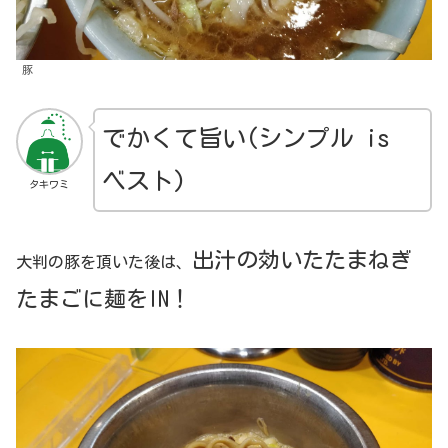
豚
でかくて旨い(
シンプル is
ベスト
)
タキワミ
出汁の効いたたまねぎ
大判の豚を頂いた後は、
たまごに麺をIN！