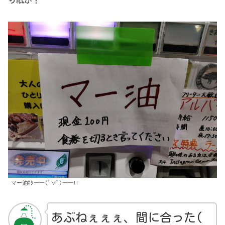
マー油ｷﾀ――(ﾟ∀ﾟ)――!!
あぶねぇぇぇ、間に合った(