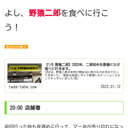
よし、
野猿二郎
を食べに行こ
う！
前回の記事≫
【1/6 野猿二郎】2023年、二郎初めを野猿にただ
食べに行きます。
1月6日、野猿二郎の年明け開店日に例のものを求めて行っ
てきました。 普段は敬遠しちゃう豚増しもテンション上が
ってやっちゃいました(笑)
2023.01.12
tada-tabe.com
20:00 店舗着
前回行った時も夜遅めに行って、マー油が売り切れになっ