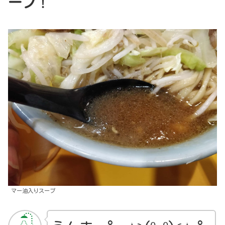
ープ
！
マー油入りスープ