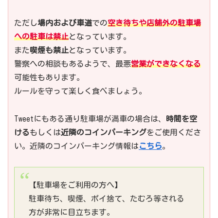
ただし
場内および車道
での
空き待ちや店舗外の駐車場
への駐車は禁止
となっています。
また
喫煙も禁止
となっています。
警察への相談もあるようで、最悪
営業ができなくなる
可能性もあります。
ルールを守って楽しく食べましょう。
Tweetにもある通り駐車場が満車の場合は、
時間を空
ける
もしくは
近隣のコインパーキング
をご使用くださ
い。近隣のコインパーキング情報は
こちら
。
【駐車場をご利用の方へ】
駐車待ち、喫煙、ポイ捨て、たむろ等される
方が非常に目立ちます。