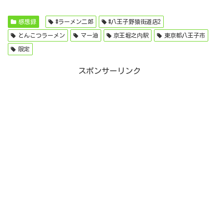
感想録
#ラーメン二郎
#八王子野猿街道店2
とんこつラーメン
マー油
京王堀之内駅
東京都八王子市
限定
スポンサーリンク