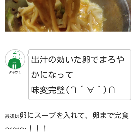
出汁の効いた卵でまろや
かになって
タキワミ
味変完璧(∩´∀｀)∩
卵にスープを入れて、卵まで完食
最後は
～～～！！！