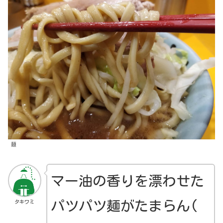
麺
マー油
の
香り
を
漂わせた
パツパツ麺
が
たまらん(
タキワミ