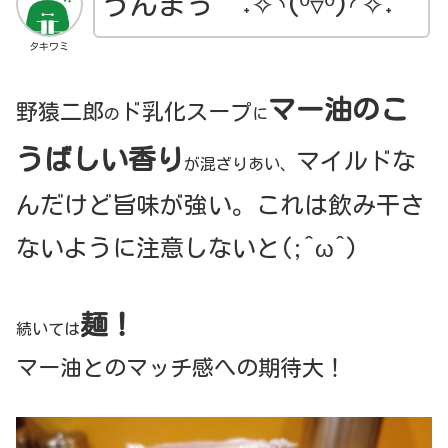
うんまっ
°˖✧◝(⁰▿⁰)◜✧˖°
タキワミ
マー油のこ
野猿二郎
ド乳化スープ
の
に
うばしい香り
マイルドな
が混ざりあい、
んだけど旨味が強い。これは飲み干さ
ないように注意しないと(;^ω^)
麺！
続いては
マー油とのマッチ感への期待大！