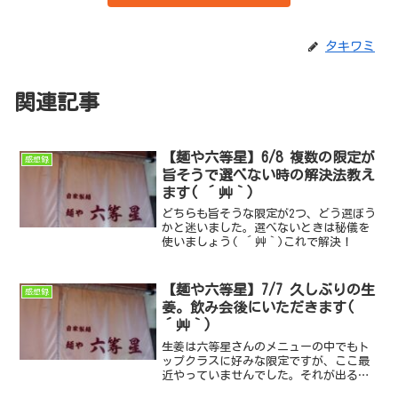
タキワミ
関連記事
【麺や六等星】6/8 複数の限定が
感想録
旨そうで選べない時の解決法教え
ます( ´艸｀)
どちらも旨そうな限定が2つ、どう選ぼう
かと迷いました。選べないときは秘儀を
使いましょう( ´艸｀)これで解決！
【麺や六等星】7/7 久しぶりの生
感想録
姜。飲み会後にいただきます(
´艸｀)
生姜は六等星さんのメニューの中でもト
ップクラスに好みな限定ですが、ここ最
近やっていませんでした。それが出るな
ら一人飲みを切り上げて行くしかないで