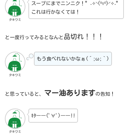
スープにまでニンニク！°˖✧◝(⁰▿⁰)◜✧˖°
これは行かなくては！
タキワミ
品切れ
！！！
と一度行ってみるとなんと
もう食べれないかなぁ(´;ω;｀)
タキワミ
マー油あります
と思っていると、
の告知！
ｷﾀ――(ﾟ∀ﾟ)――!!
タキワミ