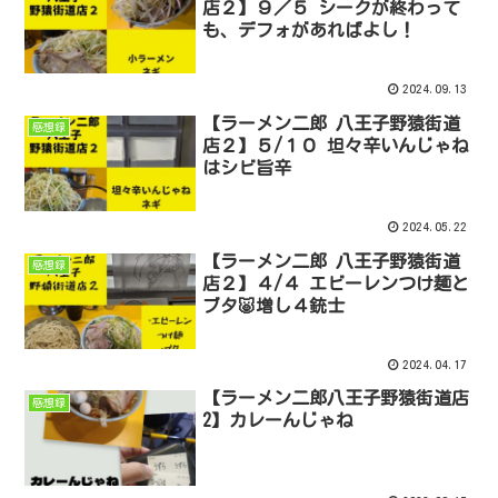
店２】９／５ シークが終わって
も、デフォがあればよし！
2024.09.13
【ラーメン二郎 八王子野猿街道
感想録
店２】５/１０ 坦々辛いんじゃね
はシビ旨辛
2024.05.22
【ラーメン二郎 八王子野猿街道
感想録
店２】４/４ エビーレンつけ麺と
ブタ🐷増し４銃士
2024.04.17
【ラーメン二郎八王子野猿街道店
感想録
2】カレーんじゃね