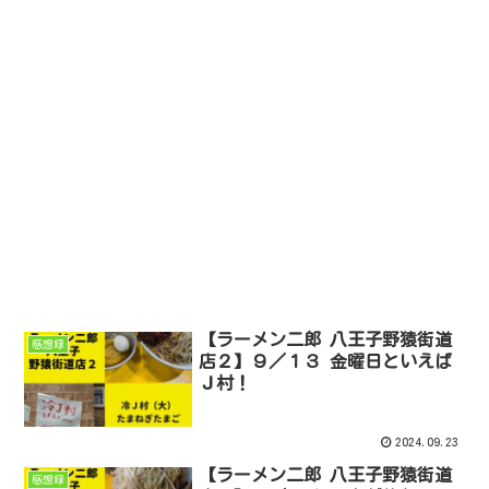
【ラーメン二郎 八王子野猿街道
感想録
店２】９／１３ 金曜日といえば
Ｊ村！
2024.09.23
【ラーメン二郎 八王子野猿街道
感想録