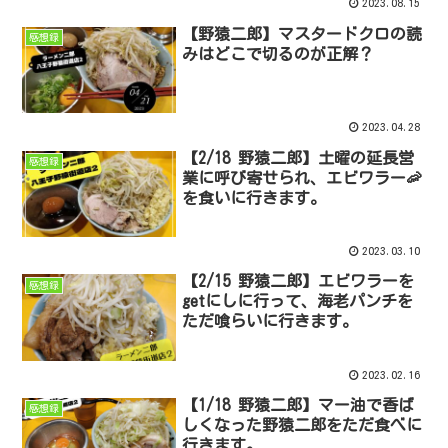
2023.08.15
【野猿二郎】マスタードクロの読
感想録
みはどこで切るのが正解？
2023.04.28
【2/18 野猿二郎】土曜の延長営
感想録
業に呼び寄せられ、エビワラー🦐
を食いに行きます。
2023.03.10
【2/15 野猿二郎】エビワラーを
感想録
getにしに行って、海老パンチを
ただ喰らいに行きます。
2023.02.16
【1/18 野猿二郎】マー油で香ば
感想録
しくなった野猿二郎をただ食べに
行きます。