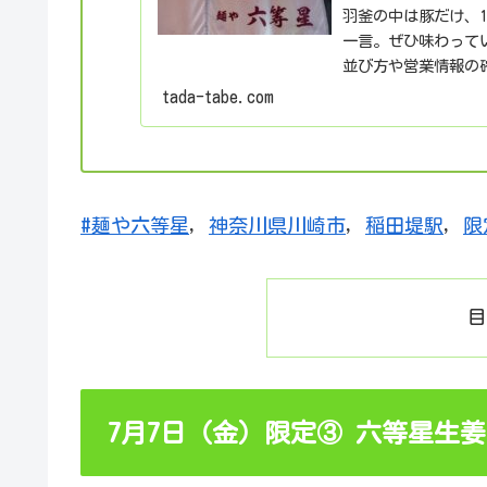
羽釜の中は豚だけ、1
一言。ぜひ味わって
並び方や営業情報の
をまとめました。
tada-tabe.com
#麺や六等星
, 
神奈川県川崎市
, 
稲田堤駅
, 
限
7月7日（金）限定③ 六等星生