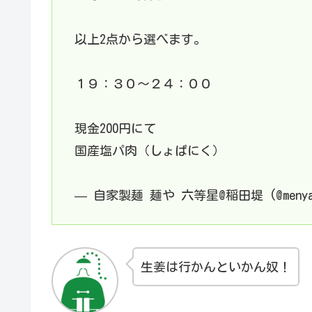
以上2点から選べます。
１９：３０〜２４：００
現金200円にて
国産塩パ肉（しょぱにく）
— 自家製麺 麺や 六等星@稲田堤 (@menya6
生姜は行かんといかん奴！