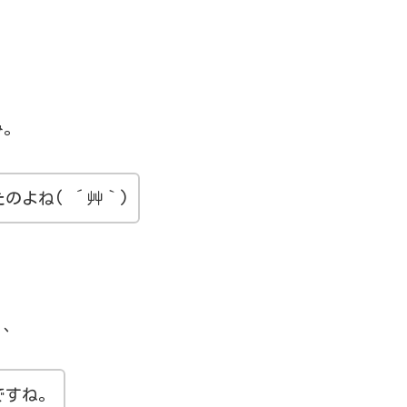
み。
のよね( ´艸｀)
、、
ですね。