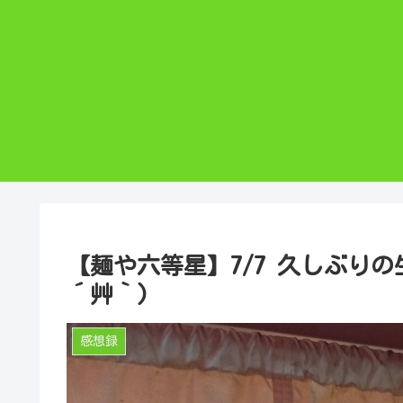
【麺や六等星】7/7 久しぶり
´艸｀)
感想録