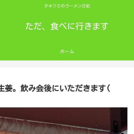
タキワミのラーメン日記
ただ、食べに行きます
ホーム
の生姜。飲み会後にいただきます(