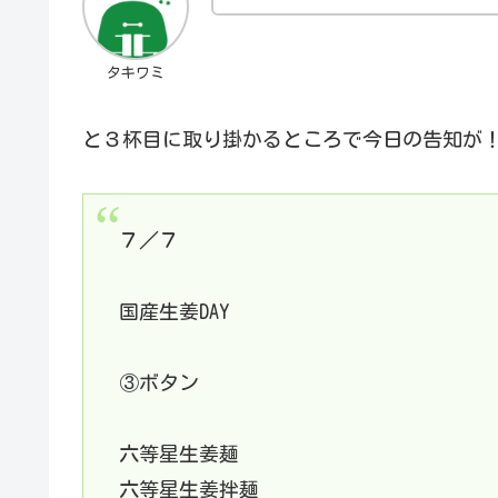
タキワミ
と３杯目に取り掛かるところで今日の告知が
７／７
国産生姜DAY
③ボタン
六等星生姜麺
六等星生姜拌麺