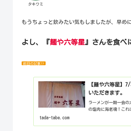
タキワミ
もうちょっと飲みたい気もしましたが、早め
よし、『
麺や六等星
』さんを食べ
前回の記事>>
【麺や六等星】7
いただきます。
ラーメンが一期一会の
の塩肉に海老魂！これ
tada-tabe.com