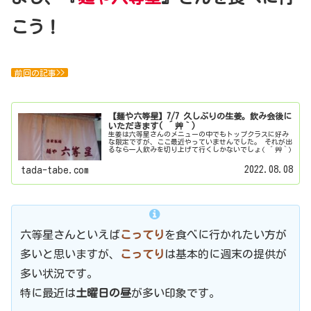
こう！
前回の記事>>
【麺や六等星】7/7 久しぶりの生姜。飲み会後に
いただきます( ´艸｀)
生姜は六等星さんのメニューの中でもトップクラスに好み
な限定ですが、ここ最近やっていませんでした。 それが出
るなら一人飲みを切り上げて行くしかないでしょ( ´艸｀)
2022.08.08
tada-tabe.com
六等星さんといえば
こってり
を食べに行かれたい方が
多いと思いますが、
こってり
は基本的に週末の提供が
多い状況です。
特に最近は
土曜日の昼
が多い印象です。