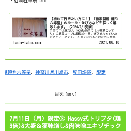
・近隣駐車場 etc
【初めて行きたい方に！】『自家製麺 麺や
六等星』のルール・並び方などを詳しく解
説します。（2024/2/1更新）
羽釜の中は豚だけ、100%動物系の『六等星こって
り』の豚骨スープは衝撃の一言。ぜひ味わっていた
だきたい一品です。 初めて訪れる方のために食券、
並び方や営業情報の確認方法、最寄りのコインパー
2021.06.16
tada-tabe.com
キングなど気になる情報をまとめました。
#麺や六等星
, 
神奈川県川崎市
, 
稲田堤駅
, 
限定
目次
7月11日（月）限定③ Hassy式トリブタ(鶏
3倍)&大盛＆薬味増し&肉味噌エキゾチック