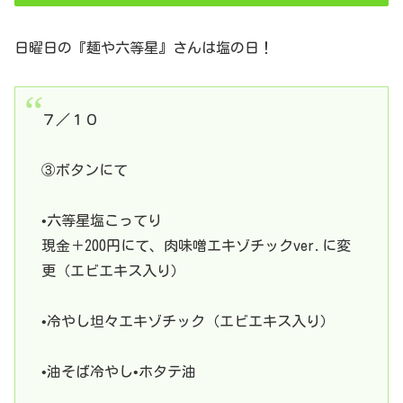
日曜日の『麺や六等星』さんは塩の日！
７／１０
③ボタンにて
•六等星塩こってり
現金＋200円にて、肉味噌エキゾチックver.に変
更（エビエキス入り）
•冷やし坦々エキゾチック（エビエキス入り）
•油そば冷やし•ホタテ油