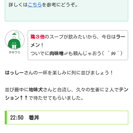
詳しくは
こちら
を参考にどうぞ。
鶏３倍
のスープが飲みたいから、今日は
ラー
メン
！
タキワミ
ついでに
肉味噌
🦐も頼んじゃおう( ´艸｀)
はっしー
さんの一杯を楽しみに列に並びましょう！
並び最中に
地味犬
さんと合流し、久々の生姜に２人で
テン
ション↑↑
で待たせてもらいました。
22:50 着丼