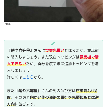
食券
『
麺や六等星
』さんは
食券先買い
となります。並ぶ前
に購入しましょう。また現在トッピングは
券売機で購
入できない
ため、食券を渡す際に追加トッピングを購
入しましょう。
詳しくは
こちら
から。
また『
麺や六等星
』さんの列の並び方は
店舗前4人程
度
、そのあと
向かい側の道路の電灯を先頭に駅とは逆
方向
に並びます。