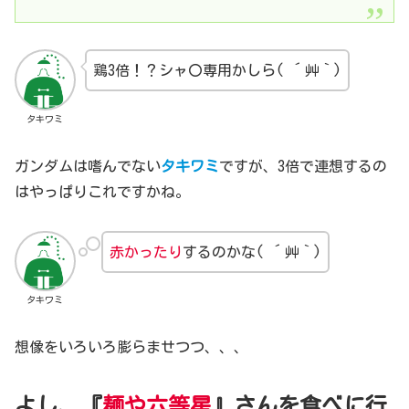
鶏3倍！？シャ〇専用かしら( ´艸｀)
タキワミ
ガンダムは嗜んでない
タキワミ
ですが、3倍で連想するの
はやっぱりこれですかね。
赤かったり
するのかな( ´艸｀)
タキワミ
想像をいろいろ膨らませつつ、、、
よし、『
麺や六等星
』さんを食べに行