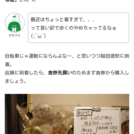
最近はちょっと暑すぎて、、、
って言い訳で歩くのやめちゃってるなぁ
タキワミ
(;^ω^)
自転車じゃ運動にならんよなー、と思いつつ稲田堤駅に到
着。
店舗に到着したら、
食券先買い
のためまず食券から購入し
ましょう。