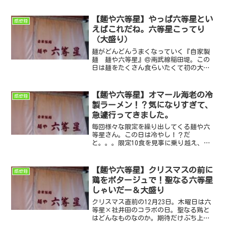
い！限定15食に果たして間に合うことは
できたのか！？
【麺や六等星】やっぱ六等星とい
感想録
えばこれだね。六等星こってり
（大盛り）
麺がどんどんうまくなっていく『自家製
麺 麺や六等星』＠南武線稲田堤。この
日は麺をたくさん食らいたくて初の大盛
りにチャレンジ。ってか大盛りって100円
なんだ、これは麺好きの方は大盛りにし
ないと損ですよ！
【麺や六等星】オマール海老の冷
感想録
製ラーメン！？気になりすぎて、
急遽行ってきました。
毎回様々な限定を繰り出してくる麺や六
等星さん。この日は冷やし！？だ
と。。。限定10食を見事に乗り越え、食
べてきた感想録です。
【麺や六等星】クリスマスの前に
感想録
鶏をポタージュで！聖なる六等星
しゃいだー＆大盛り
クリスマス直前の12月23日。木曜日は六
等星×社井田のコラボの日。聖なる鶏と
はどんなものなのか。期待だけぶち上が