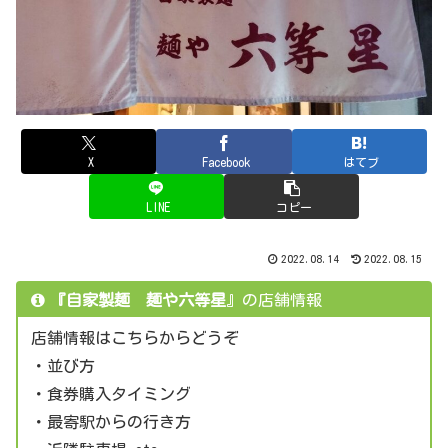
X
Facebook
はてブ
LINE
コピー
2022.08.14
2022.08.15
『自家製麺 麺や六等星
』の店舗情報
店舗情報はこちらからどうぞ
・並び方
・食券購入タイミング
・最寄駅からの行き方