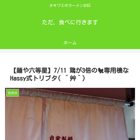
タキワミのラーメン日記
ただ、食べに行きます
ホーム
【麺や六等星】7/11 鶏が3倍の🐔専用機な
Hassy式トリブタ( ´艸｀)
感想録