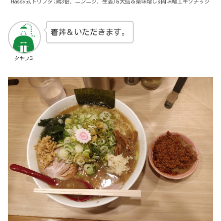
Hassy式トリブタ(鶏3倍、ニンニク、生姜)&大盛＆薬味増し&肉味噌エキゾチック
着丼＆いただきます。
タキワミ