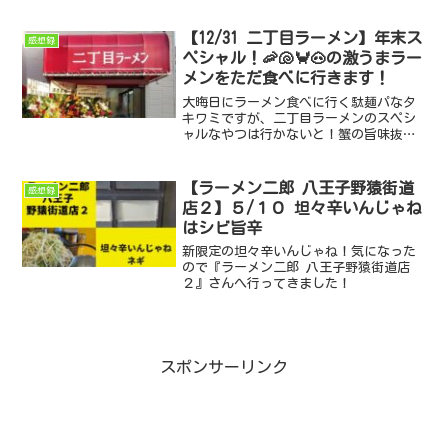
ります。ただ食べに行きましょう！
【12/31 二丁目ラーメン】年末ス
感想録
ペシャル！🦐🐚🦀🐽の激うまラー
メンをただ食べに行きます！
大晦日にラーメン食べに行く駄麺パなタ
キワミですが、二丁目ラーメンのスペシ
ャルなやつは行かないと！蟹の旨味抜群
な特別な一杯、たまりませんでした～(
´艸｀)
【ラーメン二郎 八王子野猿街道
感想録
店２】５/１０ 坦々辛いんじゃね
はシビ旨辛
新限定の坦々辛いんじゃね！気になった
ので『ラーメン二郎 八王子野猿街道店
２』さんへ行ってきました！
スポンサーリンク