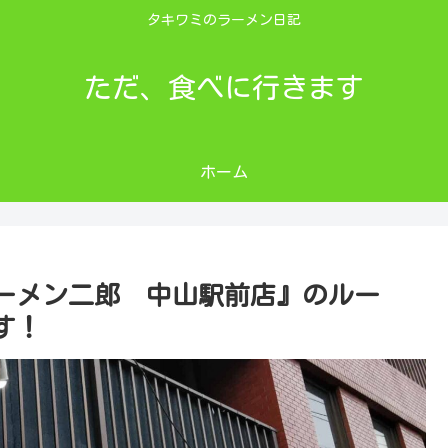
タキワミのラーメン日記
ただ、食べに行きます
ホーム
ーメン二郎 中山駅前店』のルー
す！