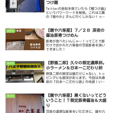
つけ麺
Twitterの告知を見ていたら『鱧つけ麺』
というパワーワードを発見。これは三鷹
の『健やか』さんに行くしかない！って
ことで行ってきた感想録です
【麺や六等星】７／２８ 深夜の
感想録
醤油豚骨つけめん
豚骨が食べたいんじゃ―！ってことで豚
だけで炊かれた六等星の羽釜豚骨を頂い
てきました！
【野猿二郎】久々の限定濃厚卵。
感想録
小ラーメン＆日本一こだわり卵
野猿二郎の限定は麺だけじゃない。トッ
ピングにも限定があります。今回は兵庫
県の『日本一こだわり卵』の生卵！いっ
たいどんな味なのか、実食してみまし
た。
【麺や六等星】黒くないってどう
感想録
いうこと！？限定豚骨醤油＆大盛
り
羽釜の濃厚な豚骨をいただきに、麺や六