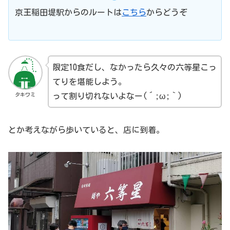
京王稲田堤駅からのルートは
こちら
からどうぞ
限定10食だし、なかったら久々の六等星こっ
てりを堪能しよう。
タキワミ
って割り切れないよなー(´;ω;｀)
とか考えながら歩いていると、店に到着。