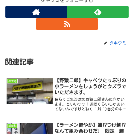
タキワミをフォローする
タキワミ
関連記事
【野猿二郎】キャベツたっぷりの
感想録
小ラーメンをしょうがとウズラで
いただきます。
長らくご無沙汰の野猿二郎さんに向かい
ます。といいつつ１週間くらいしかあい
てないんですけどね( ´艸｀)自分の中で
定番になったしょうがとうずらで小ラー
メンをいただきます。
【ラーメン健やか】鱧⁉つけ麺⁉
感想録
なんて組み合わせだ! 限定 鱧