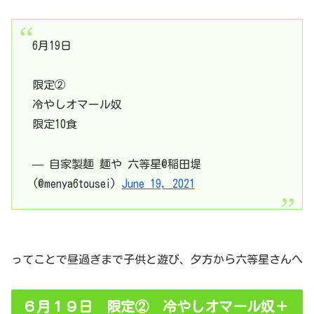
6月19日
限定②
冷やしオマール奴
限定10食
— 自家製麺 麺や 六等星@稲田堤
(@menya6tousei)
June 19, 2021
ってことで昼過ぎまで子供と遊び、夕方から六等星さんへ
６月１９日 限定② 冷やしオマール奴＋