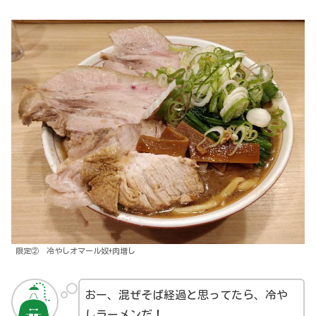
限定② 冷やしオマール奴+肉増し
おー、混ぜそば経過と思ってたら、冷や
しラーメンだ！