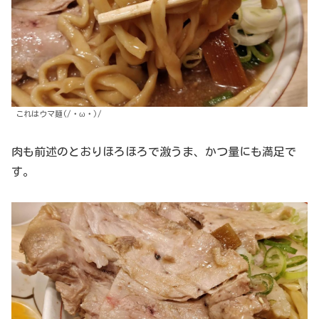
これはウマ麺(/・ω・)/
肉も前述のとおりほろほろで激うま、かつ量にも満足で
す。