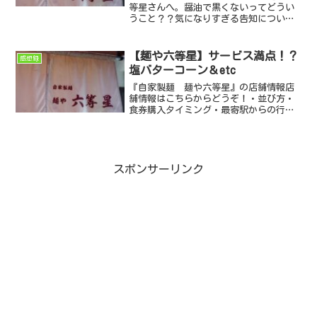
等星さんへ。醤油で黒くないってどうい
うこと？？気になりすぎる告知についつ
い行っちゃうよね( ´艸｀)
【麺や六等星】サービス満点！？
感想録
塩バターコーン＆etc
『自家製麺 麺や六等星』の店舗情報店
舗情報はこちらからどうぞ！・並び方・
食券購入タイミング・最寄駅からの行き
方・近隣駐車場 etc※現在コロナウィル
ス感染症の蔓延防止措置期間中（～
2022/3/6）のため、営業時間が20時まで
となっています...
スポンサーリンク