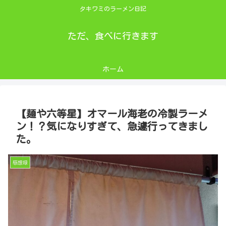
タキワミのラーメン日記
ただ、食べに行きます
ホーム
【麺や六等星】オマール海老の冷製ラーメ
ン！？気になりすぎて、急遽行ってきまし
た。
感想録