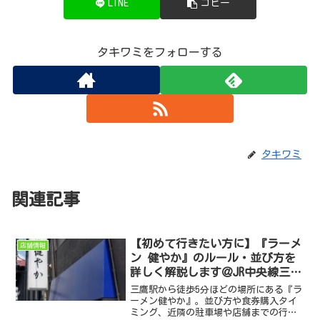
LINE
コピー
タキワミをフォローする
タキワミ
関連記事
【初めて行きたい方に】『ラーメ
店舗情報
ン 健やか』のルール・並び方を
詳しく解説します＠JR中央線三鷹
駅
三鷹駅から徒歩5分ほどの場所にある『ラ
ーメン健やか』。並び方や食券購入タイ
ミング、近隣の駐車場や店舗までの行き