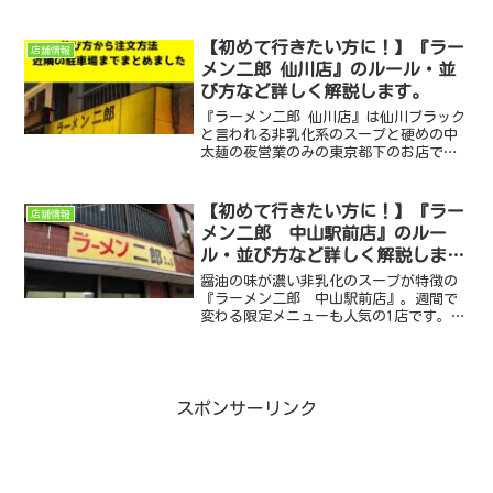
す。ひら井を初めて訪れる方のために食
券、並び方や営業情報の確認方法、最寄
りのコインパーキングなど気になる情報
【初めて行きたい方に！】『ラー
店舗情報
をまとめました。
メン二郎 仙川店』のルール・並
び方など詳しく解説します。
『ラーメン二郎 仙川店』は仙川ブラック
と言われる非乳化系のスープと硬めの中
太麺の夜営業のみの東京都下のお店で
す。初心者には分かりにくい「食券を買
うタイミング」や「並び方」、近隣の
「駐車場」や「駐輪場」まで気になる点
【初めて行きたい方に！】『ラー
店舗情報
をまとめました。
メン二郎 中山駅前店』のルー
ル・並び方など詳しく解説しま
す！
醤油の味が濃い非乳化のスープが特徴の
『ラーメン二郎 中山駅前店』。週間で
変わる限定メニューも人気の1店です。中
山二郎を初めて訪れる方のために食券、
並び方や営業情報の確認方法、最寄りの
コインパーキングなど気になる情報をま
とめました。
スポンサーリンク