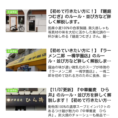
方も網羅しました。すべて自家製、化学
調味料も未使用の端麗系のスープはまさ
に絶品。月曜限定で開店する煮干し専門
【初めて行きたい方に！】『麺庭
店舗情報
店『裏健やか』もお勧めです。
つむぎ』のルール・並び方など詳
しく解説します。
国産小麦100%の自家製麺.奥久慈しゃも
等素材の味を大切に活かした無化調の一
杯が楽しめる『麺庭つむぎ』さん。麺庭
つむぎを初めて訪れる方のために食券、
並び方や営業情報の確認方法、最寄りの
コインパーキングなど気になる情報をま
【初めていきたい方に！】『ラー
店舗情報
とめました。
メン二郎 一橋学園店』のルー
ル・並び方など詳しく解説しま
す。（2024/6/11更新）
醤油の味が濃い微乳化のスープが特徴の
『ラーメン二郎 一橋学園店』。一橋二
郎を初めて訪れる方のために食券、並び
方や営業情報の確認方法、最寄りのコイ
ンパーキングなど気になる情報をまとめ
ました。
【11/07更新】『中華蕎麦 ひら
店舗情報
井』のルール・並び方を詳しく解
説します！【初めて行きたい方
に】
動物系100%の濃厚スープとインパクトの
あるつけ麺が魅力の『中華蕎麦 ひら
井』。炭火焼のチャーシューも絶品で