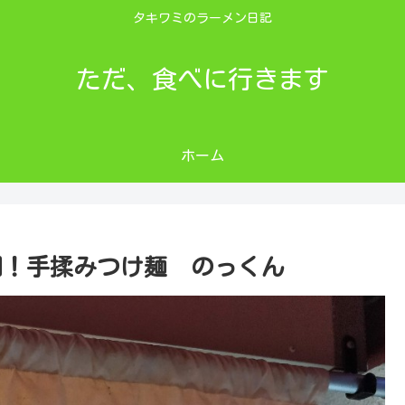
タキワミのラーメン日記
ただ、食べに行きます
ホーム
1回！手揉みつけ麺 のっくん