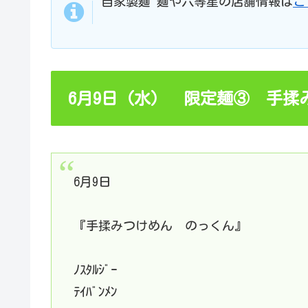
自家製麺 麺や六等星の店舗情報は
こ
6月9日（水） 限定麺③ 手揉
6月9日
『手揉みつけめん のっくん』
ﾉｽﾀﾙｼﾞｰ
ﾃｲﾊﾞﾝﾒﾝ