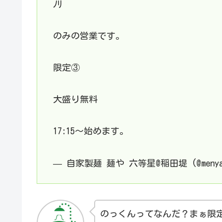
ﾉﾘ
のみの営業です。
限定③
大盛り無料
17:15〜始めます。
— 自家製麺 麺や 六等星@稲田堤 (@menya6
のっくんってなんだ？まぁ限