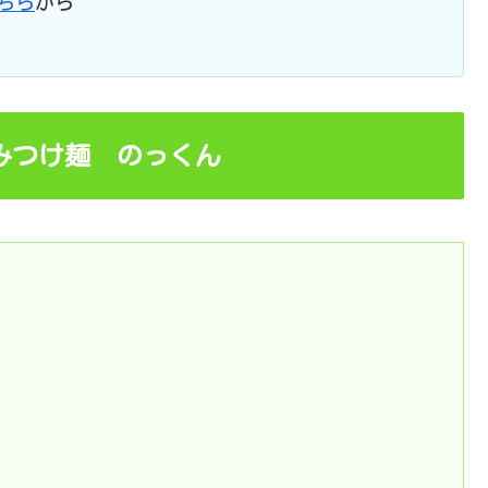
ちら
から
みつけ麺 のっくん