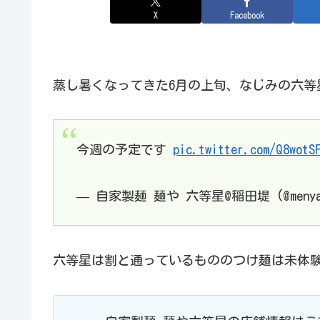
X
Facebook
蒸し暑くなってきた6月の上旬、なじみの六等星
今週の予定です
pic.twitter.com/Q8wotS
— 自家製麺 麺や 六等星@稲田堤 (@menya6
六等星は割と通っているもののつけ麺は未体