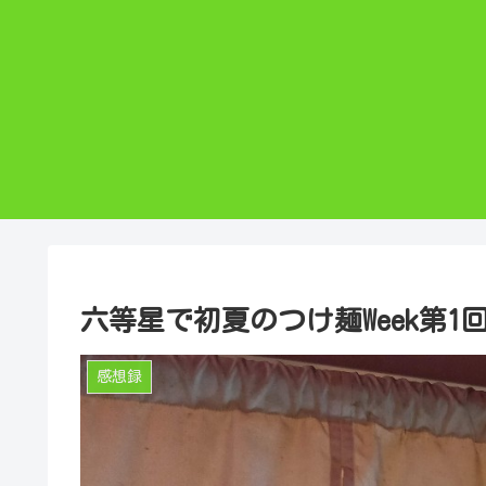
六等星で初夏のつけ麺Week第
感想録