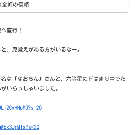
（全幅の信頼
堤へ直行！
ると、見覚えがある方がいるなー。
有名な『なおちん』さんと、六等星にドはまり中でた
んがいらっしゃいました。
OLj2CxHHpMG?s=20
mWbx3JrMTs?s=20