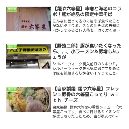
いかな？
【麺や六等星】味噌と海老のコラ
感想録
ボ！麺が絶品の限定中華そば
こんなに言ってるのに油そば食べたこと
がないタキワミ。久々の油そばの告知に
向かってみると17人待ち。泣く泣く諦め
た次の日に行ってみると。。。
【野猿二郎】豚が食いたくなった
感想録
ら、、、小ラーメン＆豚増し&し
ょうが
シルバーウィーク突入前日のタキワミ。
シルバーウィークを元気に過ごすために
は豚を補給するしかない！？ってことで
普段はあまりできない豚増しオーダーで
いただきました。
【自家製麺 麺や六等星】フレッ
感想録
シュ豚骨の六等星こってり ｗｉ
ｔｈ チーズ
自家製麺 麺や六等星の看板メニュー「六
等星こってり」食べに行けるタイミング
がばっちりだったため、喜び勇んで行っ
てきました！