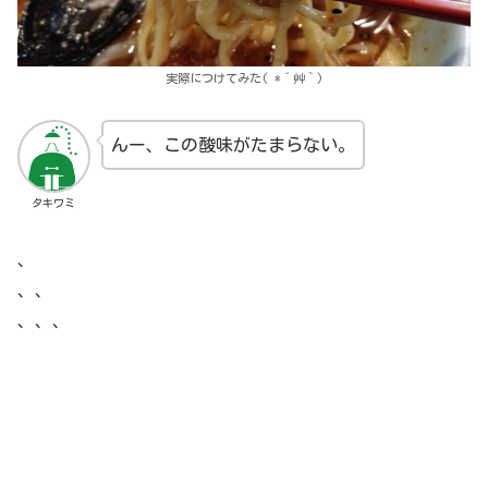
実際につけてみた( *´艸｀)
んー、この酸味がたまらない。
タキワミ
、
、、
、、、