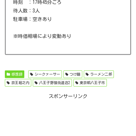
時刻 ：17時45分ごろ
待人数：3人
駐車場：空きあり
※時価相場により変動あり
感想録
シークァーサー
つけ麺
ラーメン二郎
京王堀之内
八王子野猿街道店2
東京都八王子市
スポンサーリンク