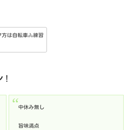
方は自転車🚴練習
ン
！
中休み無し
旨味満点