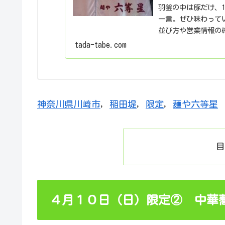
羽釜の中は豚だけ、1
一言。ぜひ味わって
並び方や営業情報の
をまとめました。
tada-tabe.com
神奈川県川崎市
, 
稲田堤
, 
限定
, 
麺や六等星
４月１０日（日）限定② 中華