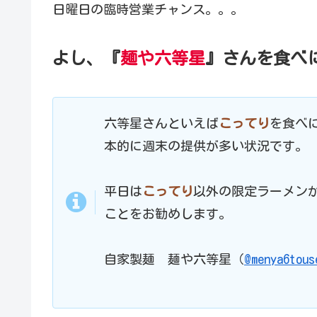
日曜日の臨時営業チャンス。。。
よし、『
麺や六等星
』さんを食べ
六等星さんといえば
こってり
を食べ
本的に週末の提供が多い状況です。
平日は
こってり
以外の限定ラーメンが
ことをお勧めします。
自家製麺 麺や六等星（
@menya6tous