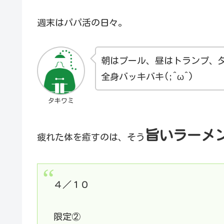
週末はパパ活の日々。
朝はプール、昼はトランプ、夕
全身バッキバキ(;^ω^)
タキワミ
旨いラーメ
疲れた体を癒すのは、そう
４／１０
限定②