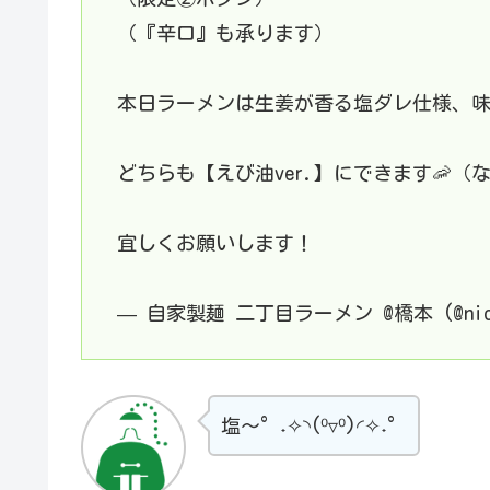
（『辛口』も承ります）
本日ラーメンは生姜が香る塩ダレ仕様、
どちらも【えび油ver.】にできます🦐（
宜しくお願いします！
— 自家製麺 二丁目ラーメン @橋本 (@nicho
塩～°˖✧◝(⁰▿⁰)◜✧˖°