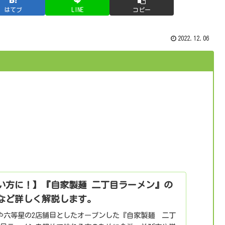
はてブ
LINE
コピー
2022.12.06
い方に！】『自家製麺 二丁目ラーメン』の
など詳しく解説します。
新】麺や六等星の2店舗目としたオープンした『自家製麺 二丁