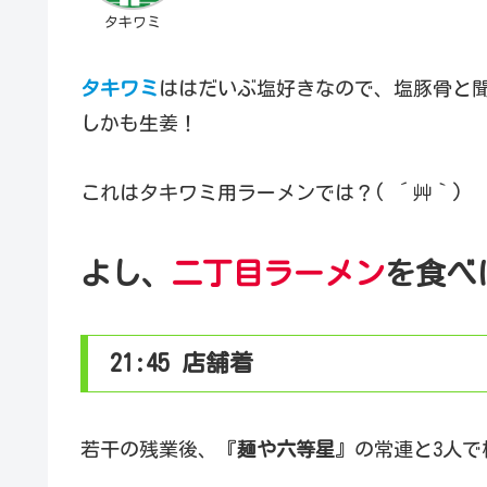
タキワミ
タキワミ
ははだいぶ塩好きなので、塩豚骨と聞
しかも生姜！
これはタキワミ用ラーメンでは？( ´艸｀)
よし、
二丁目ラーメン
を食べ
21:45 店舗着
若干の残業後、『
麺や六等星
』の常連と3人で