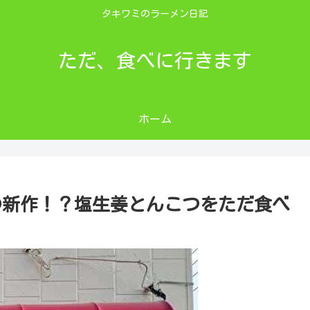
タキワミのラーメン日記
ただ、食べに行きます
ホーム
然の新作！？塩生姜とんこつをただ食べ