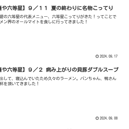
麺や六等星】９／１１ 夏の終わりに名物こってり
堤の六等星の代表メニュー、六等星こってりがきた！ってことで
メン界のオールマイトを食しに行ってきました！
2024.09.17
麺や六等星】９／２ 病み上がりの貝豚ダブルスープ
出して、寝込んでいたため久々のラーメン。バンちゃん、鴨さん
杯を頂いてきました！
2024.09.08