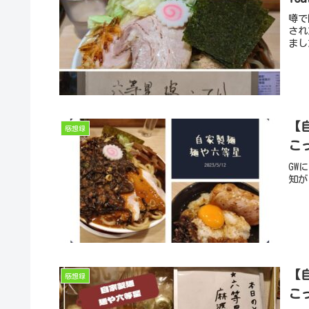
噂で
され
まし
【
感想録
こ
GW
知が
【
感想録
こ