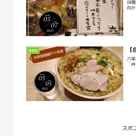
GW
向か
【
感想録
六等
´艸
スポ