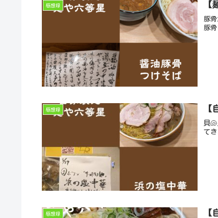
【
感想録
豚骨
豚骨
【
感想録
貝
てき
【
感想録