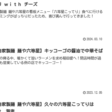
り ｗｉｔｈ チーズ
製麺 麺や六等星の看板メニュー「六等星こってり」食べに行ける
ミングがばっちりだったため、喜び勇んで行ってきました！
2024.03.10
自家製麺 麺や六等星】キッコーゴの醤油で中華そば
の降る中、暖かくて旨いラーメンを求め稲田堤へ！閉店時間が過
も営業している例の店でキッコーゴー！
2023.12.05
自家製麺 麺や六等星】久々の六等星こってりは
at. 海老