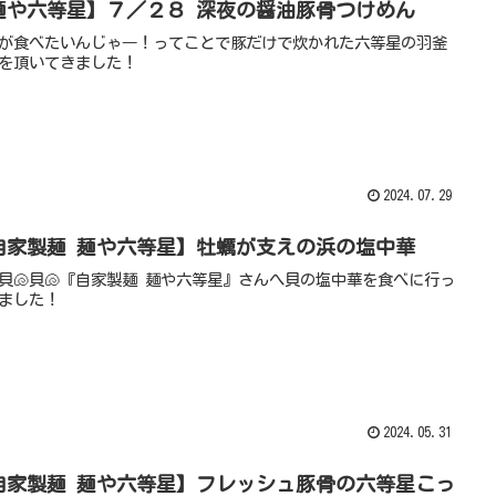
麺や六等星】７／２８ 深夜の醤油豚骨つけめん
が食べたいんじゃ―！ってことで豚だけで炊かれた六等星の羽釜
を頂いてきました！
2024.07.29
自家製麺 麺や六等星】牡蠣が支えの浜の塩中華
貝🐚貝🐚『自家製麺 麺や六等星』さんへ貝の塩中華を食べに行っ
ました！
2024.05.31
自家製麺 麺や六等星】フレッシュ豚骨の六等星こっ