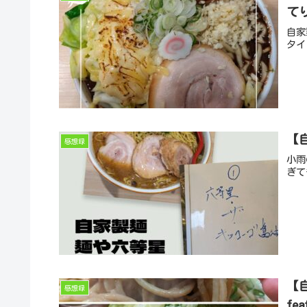
て
自家
タイ
【
感想録
小雨
ぎて
【
感想録
fe