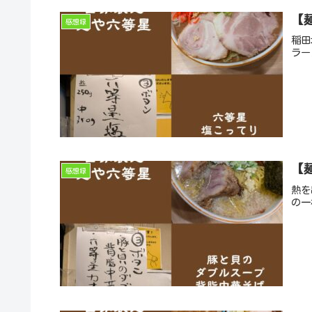
【
感想録
稲田
ラー
【
感想録
熱を
の一