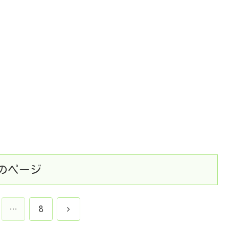
のページ
次
…
8