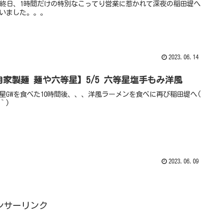
最終日、1時間だけの特別なこってり営業に惹かれて深夜の稲田堤へ
いました。。。
2023.06.14
自家製麺 麺や六等星】5/5 六等星塩手もみ洋風
星GWを食べた10時間後、、、洋風ラーメンを食べに再び稲田堤へ(
｀)
2023.06.09
ンサーリンク