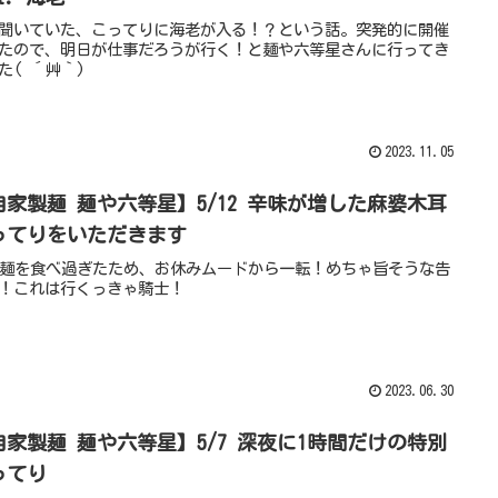
聞いていた、こってりに海老が入る！？という話。突発的に開催
たので、明日が仕事だろうが行く！と麺や六等星さんに行ってき
た( ´艸｀)
2023.11.05
自家製麺 麺や六等星】5/12 辛味が増した麻婆木耳
ってりをいただきます
に麺を食べ過ぎたため、お休みムードから一転！めちゃ旨そうな告
！これは行くっきゃ騎士！
2023.06.30
自家製麺 麺や六等星】5/7 深夜に1時間だけの特別
ってり